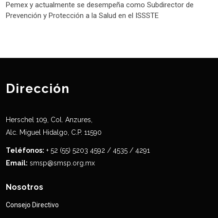
Pemex y actualmente se desempeña como Subdirector de
Prevención y Protección a la Salud en el ISSSTE
Dirección
Herschel 109, Col. Anzures,
Alc. Miguel Hidalgo, C.P. 11590
Teléfonos:
+ 52 (55) 5203 4592 / 4535 / 4291
Email:
smsp@smsp.org.mx
Nosotros
Consejo Directivo