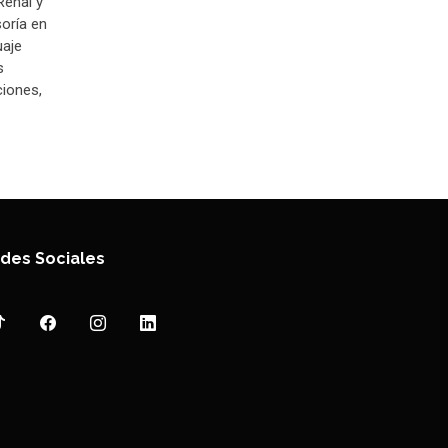
Renal y
soría en
uaje
s
ciones,
des Sociales