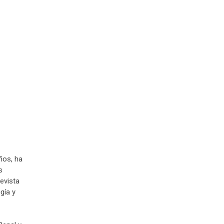
ños, ha
s
revista
gía y