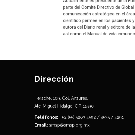
Actualmente es presidente de la Fun
parte del Comité Directivo de Global
comunicación estratégica en el área
científico permee en los pacientes y
autora del Diario renal y editora de
así como el Manual de vida inmunoco
Dirección
Herschel 109, Col. Anzures,
Alc. Miguel Hidalgo, C.P. 11590
Teléfonos:
+ 52 (55) 5203 4592 / 4535 / 4291
Email:
smsp@smsp.org.mx