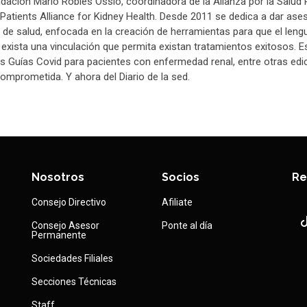
dación Mario Robles Ossio, coordinadora de la Alianza por la Salud 
 Patients Alliance for Kidney Health. Desde 2011 se dedica a dar ase
 de salud, enfocada en la creación de herramientas para que el leng
 exista una vinculación que permita existan tratamientos exitosos. E
 las Guías Covid para pacientes con enfermedad renal, entre otras edi
mprometida. Y ahora del Diario de la sed.
Nosotros
Socios
Re
Consejo Directivo
Afiliate
Consejo Asesor
Ponte al día
Permanente
Sociedades Filiales
Secciones Técnicas
Staff